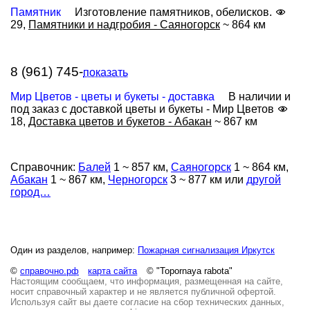
Памятник
Изготовление памятников, обелисков.
29,
Памятники и надгробия - Саяногорск
~ 864 км
8 (961) 745-
показать
Мир Цветов - цветы и букеты - доставка
В наличии и
под заказ с доставкой цветы и букеты - Мир Цветов
18,
Доставка цветов и букетов - Абакан
~ 867 км
Справочник:
Балей
1 ~ 857 км,
Саяногорск
1 ~ 864 км,
Абакан
1 ~ 867 км,
Черногорск
3 ~ 877 км или
другой
город…
Один из разделов, например:
Пожарная сигнализация Иркутск
©
справочно.рф
карта сайта
© "Topornaya rabota"
Настоящим сообщаем, что информация, размещенная на сайте,
носит справочный характер и не является публичной офертой.
Используя сайт вы даете согласие на сбор технических данных,